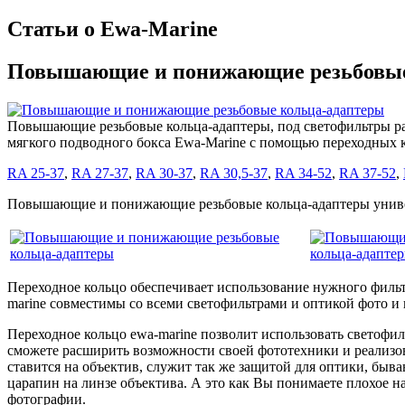
Статьи о Ewa-Marine
Повышающие и понижающие резьбовые
Повышающие резьбовые кольца-адаптеры, под светофильтры ра
мягкого подводного бокса Ewa-Marine с помощью переходных к
RA 25-37
,
RA 27-37
,
RA 30-37
,
RA 30,5-37
,
RA 34-52
,
RA 37-52
,
Повышающие и понижающие резьбовые кольца-адаптеры универс
Переходное кольцо обеспечивает использование нужного фильт
marine совместимы со всеми светофильтрами и оптикой фото и
Переходное кольцо ewa-marine позволит использовать светофи
сможете расширить возможности своей фототехники и реализо
ставится на объектив, служит так же защитой для оптики, быв
царапин на линзе объектива. А это как Вы понимаете плохое н
фотографии.