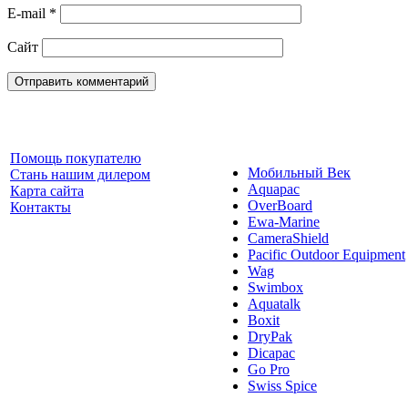
E-mail
*
Сайт
Помощь покупателю
Мобильный Век
Стань нашим дилером
Aquapac
Карта сайта
OverBoard
Контакты
Ewa-Marine
CameraShield
Pacific Outdoor Equipment
Wag
Swimbox
Aquatalk
Boxit
DryPak
Dicapac
Go Pro
Swiss Spice