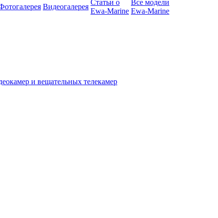
Статьи о
Все модели
Фотогалерея
Видеогалерея
Ewa-Marine
Ewa-Marine
деокамер и вещательных телекамер