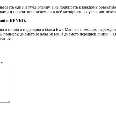
ьзовать одну и туже бленду, а не подбирать к каждому объектив
иками и паразитной засветкой в неблагоприятных условиях осве
umi и KENKO.
ного мягкого подводного бокса Ewa-Marine c помощью переходн
. К примеру, диаметр резьбы 58 мм, а диаметр передней линзы ~
ования.
ы
*