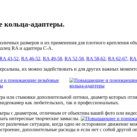
 кольца-адаптеры.
зличных размеров и их применения для плотного крепления объ
олец RA и адаптера C-A.
RA 43-52
,
RA 46-52
,
RA 49-58
,
RA 52-58
,
RA 58-62
,
RA 62-67
,
RA 
альны, их можно задействовать и для других важных моментов
ра или стыковки дополнительной оптики, диаметр которых отлич
 видеокамер как любительских, так и профессиональных.
льтры с диаметром, отличным от объектива вашей фото или вид
вать интересные творческие замыслы.
ают различные ситуации, когда одно не осторожное движение мож
астроение, дополнительные расходы и если нет с собой другой о