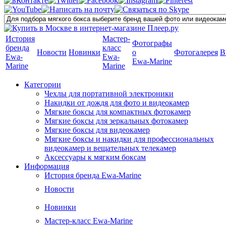
История
Мастер-
Фотографы
бренда
класс
Новости
Новинки
о
Фотогалерея
В
Ewa-
Ewa-
Ewa-Marine
Marine
Marine
Категории
Чехлы для портативной электроники
Накидки от дождя для фото и видеокамер
Мягкие боксы для компактных фотокамер
Мягкие боксы для зеркальных фотокамер
Мягкие боксы для видеокамер
Мягкие боксы и накидки для профессиональных
видеокамер и вещательных телекамер
Аксессуары к мягким боксам
Информация
История бренда Ewa-Marine
Новости
Новинки
Мастер-класс Ewa-Marine