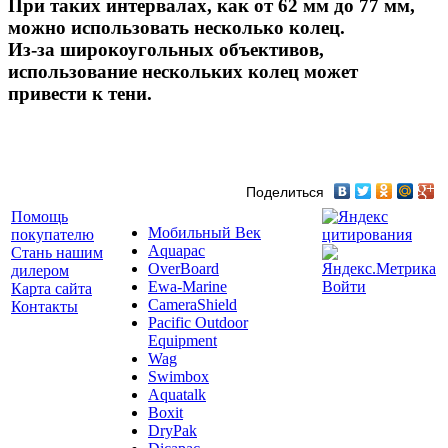
При таких интервалах, как от 62 мм до 77 мм,
можно использовать несколько колец.
Из-за широкоугольных объективов,
использование нескольких колец может
привести к тени.
Поделиться
Помощь
Мобильный Век
покупателю
Aquapac
Стань нашим
OverBoard
дилером
Ewa-Marine
Войти
Карта сайта
CameraShield
Контакты
Pacific Outdoor
Equipment
Wag
Swimbox
Aquatalk
Boxit
DryPak