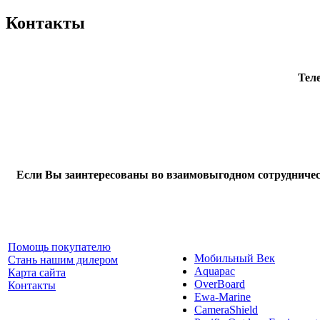
Контакты
Тел
Если Вы заинтересованы во взаимовыгодном сотрудничест
Помощь покупателю
Мобильный Век
Стань нашим дилером
Aquapac
Карта сайта
OverBoard
Контакты
Ewa-Marine
CameraShield