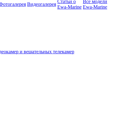
Статьи о
Все модели
Фотогалерея
Видеогалерея
Ewa-Marine
Ewa-Marine
деокамер и вещательных телекамер