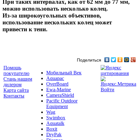
При таких интервалах, как от 62 мм до 77 мм,
можно использовать несколько колец.
Из-за широкоугольных объективов,
использование нескольких колец может
привести к тени.
Поделиться
Помощь
Мобильный Век
покупателю
Aquapac
Стань нашим
OverBoard
дилером
Ewa-Marine
Войти
Карта сайта
CameraShield
Контакты
Pacific Outdoor
Equipment
Wag
Swimbox
Aquatalk
Boxit
DryPak