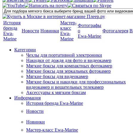
История
Мастер-
Фотографы
бренда
класс
Новости
Новинки
о
Фотогалерея
В
Ewa-
Ewa-
Ewa-Marine
Marine
Marine
Категории
Чехлы для портативной электроники
Накидки от дождя для фото и видеокамер
Мягкие боксы для компактных фотокамер
Мягкие боксы для зеркальных фотокамер
Мягкие боксы для видеокамер
Мягкие боксы и накидки для профессиональных
видеокамер и вещательных телекамер
Аксессуары к мягким боксам
Информация
История бренда Ewa-Marine
Новости
Новинки
Мастер-класс Ewa-Marine