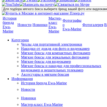
История
Мастер-
Фотографы
бренда
класс
Новости
Новинки
о
Фотогалерея
В
Ewa-
Ewa-
Ewa-Marine
Marine
Marine
Категории
Чехлы для портативной электроники
Накидки от дождя для фото и видеокамер
Мягкие боксы для компактных фотокамер
Мягкие боксы для зеркальных фотокамер
Мягкие боксы для видеокамер
Мягкие боксы и накидки для профессиональных
видеокамер и вещательных телекамер
Аксессуары к мягким боксам
Информация
История бренда Ewa-Marine
Новости
Новинки
Мастер-класс Ewa-Marine