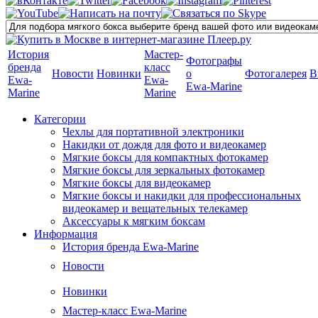
История
Мастер-
Фотографы
бренда
класс
Новости
Новинки
о
Фотогалерея
В
Ewa-
Ewa-
Ewa-Marine
Marine
Marine
Категории
Чехлы для портативной электроники
Накидки от дождя для фото и видеокамер
Мягкие боксы для компактных фотокамер
Мягкие боксы для зеркальных фотокамер
Мягкие боксы для видеокамер
Мягкие боксы и накидки для профессиональных
видеокамер и вещательных телекамер
Аксессуары к мягким боксам
Информация
История бренда Ewa-Marine
Новости
Новинки
Мастер-класс Ewa-Marine