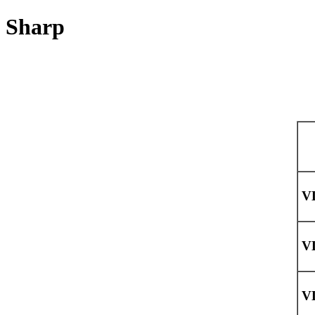
Sharp
V
V
V