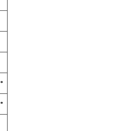
**
**