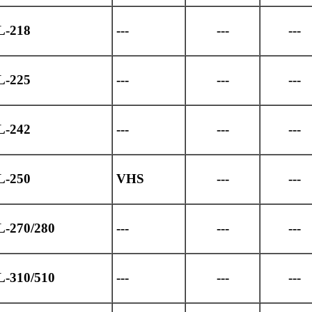
L-218
---
---
---
L-225
---
---
---
L-242
---
---
---
L-250
VHS
---
---
L-270/280
---
---
---
L-310/510
---
---
---