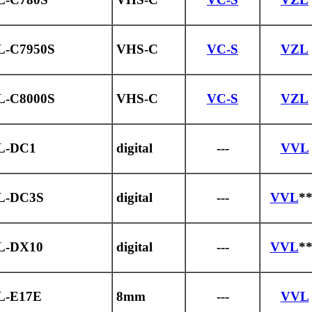
L-C7950S
VHS-C
VC-S
VZL
L-C8000S
VHS-C
VC-S
VZL
L-DC1
digital
---
VVL
L-DC3S
digital
---
VVL
*
L-DX10
digital
---
VVL
*
L-E17E
8mm
---
VVL