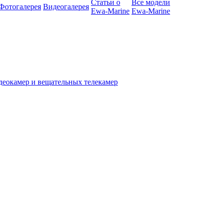
Статьи о
Все модели
Фотогалерея
Видеогалерея
Ewa-Marine
Ewa-Marine
деокамер и вещательных телекамер