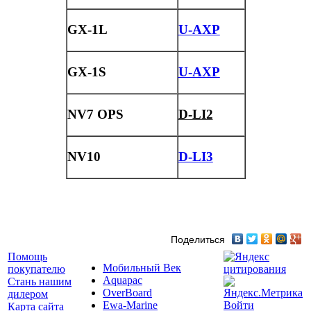
GX-1L
U-AXP
GX-1S
U-AXP
NV7 OPS
D-LI2
NV10
D-LI3
Поделиться
Помощь
Мобильный Век
покупателю
Aquapac
Стань нашим
OverBoard
дилером
Ewa-Marine
Войти
Карта сайта