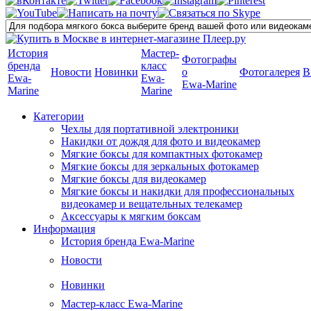
История
Мастер-
Фотографы
бренда
класс
Новости
Новинки
о
Фотогалерея
В
Ewa-
Ewa-
Ewa-Marine
Marine
Marine
Категории
Чехлы для портативной электроники
Накидки от дождя для фото и видеокамер
Мягкие боксы для компактных фотокамер
Мягкие боксы для зеркальных фотокамер
Мягкие боксы для видеокамер
Мягкие боксы и накидки для профессиональных
видеокамер и вещательных телекамер
Аксессуары к мягким боксам
Информация
История бренда Ewa-Marine
Новости
Новинки
Мастер-класс Ewa-Marine