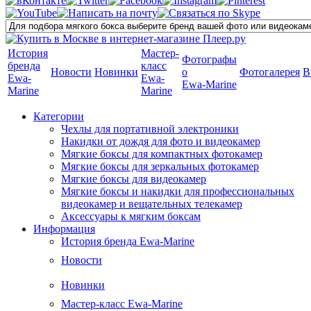
История
Мастер-
Фотографы
бренда
класс
Новости
Новинки
о
Фотогалерея
В
Ewa-
Ewa-
Ewa-Marine
Marine
Marine
Категории
Чехлы для портативной электроники
Накидки от дождя для фото и видеокамер
Мягкие боксы для компактных фотокамер
Мягкие боксы для зеркальных фотокамер
Мягкие боксы для видеокамер
Мягкие боксы и накидки для профессиональных
видеокамер и вещательных телекамер
Аксессуары к мягким боксам
Информация
История бренда Ewa-Marine
Новости
Новинки
Мастер-класс Ewa-Marine