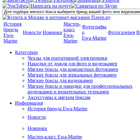
История
Мастер-
Фотографы
бренда
класс
Новости
Новинки
о
Фотогалерея
В
Ewa-
Ewa-
Ewa-Marine
Marine
Marine
Категории
Чехлы для портативной электроники
Накидки от дождя для фото и видеокамер
Мягкие боксы для компактных фотокамер
Мягкие боксы для зеркальных фотокамер
Мягкие боксы для видеокамер
Мягкие боксы и накидки для профессиональных
видеокамер и вещательных телекамер
Аксессуары к мягким боксам
Информация
История бренда Ewa-Marine
Новости
Новинки
Мастер-класс Ewa-Marine