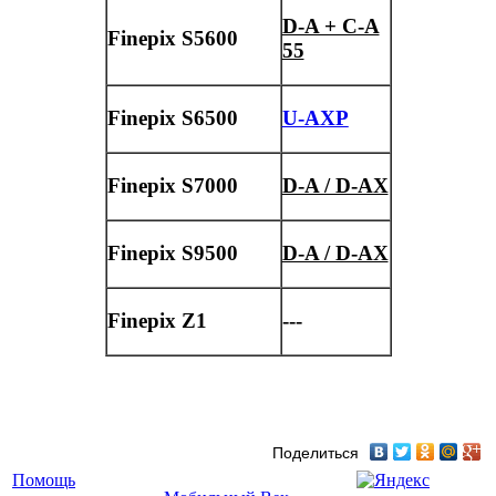
D-A + C-A
Finepix S5600
55
Finepix S6500
U-AXP
Finepix S7000
D-A / D-AX
Finepix S9500
D-A / D-AX
Finepix Z1
---
Поделиться
Помощь