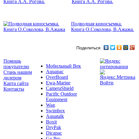
Книга А.А. Рогова.
Подводная киносъемка.
Книга О.Соколова, В.Ажажа.
Поделиться
Помощь
Мобильный Век
покупателю
Aquapac
Стань нашим
OverBoard
дилером
Ewa-Marine
Войти
Карта сайта
CameraShield
Контакты
Pacific Outdoor
Equipment
Wag
Swimbox
Aquatalk
Boxit
DryPak
Dicapac
Go Pro