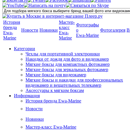
История
Мастер-
Фотографы
бренда
класс
Новости
Новинки
о
Фотогалерея
В
Ewa-
Ewa-
Ewa-Marine
Marine
Marine
Категории
Чехлы для портативной электроники
Накидки от дождя для фото и видеокамер
Мягкие боксы для компактных фотокамер
Мягкие боксы для зеркальных фотокамер
Мягкие боксы для видеокамер
Мягкие боксы и накидки для профессиональных
видеокамер и вещательных телекамер
Аксессуары к мягким боксам
Информация
История бренда Ewa-Marine
Новости
Новинки
Мастер-класс Ewa-Marine