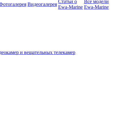
Статьи о
Все модели
Фотогалерея
Видеогалерея
Ewa-Marine
Ewa-Marine
деокамер и вещательных телекамер