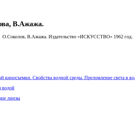
ва, В.Ажажа.
О.Соколов, В.Ажажа. Издательство «ИСКУССТВО» 1962 год.
й киносъемки. Свойства водной среды. Преломление света в во
д водой
щие линзы