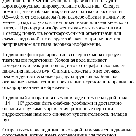
Для подводных Фотосъемок, как правило, используют
короткофокусные, широкоугольные объективы. Следует
помнить, что изображения, снятые с близкого расстояния —
0,5—0,8 м от фотокамеры (при размере объекта в длину не
менее 1,5 м), получаются непривычными для человеческого
взгляда. Пропорции изображения кажутся искаженными.
Поэтому, пользуясь короткофокусными объективами для
съемок под водой, не следует забывать о привычном или
непривычном для глаза человека изображении.
Подводное фотографирование в северных морях требует
тщательной подготовки. Холодная вода вызывает
замедленную реакцию подводного фотографа и сковывает
движения пальцев рук. Снимать сюжеты в этих случаях
рекомендуется несколько раз, дублируя кадры. Большое
огорчение вызывают при проявлении нерезкие и неправильно
откадрированные изображения.
Подводный аппарат для съемок в воде с температурой ниже
+14 — 16° должен быть снабжен удобными и достаточно
большими ручками управления: резиновые перчатки
гидрокостюма намного снижают чувствительность пальцев
рук.
Отправляясь в экспедицию, в которой намечаются подводные
фотосъемки, нужно иметь оборудование для походной