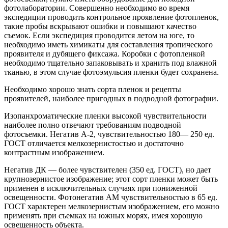
фотолаборатории. Совершенно необходимо во время
экспедиции проводить контрольное проявление фотопленок,
такие пробы вскрывают ошибки и повышают качество
съемок. Если экспедиция проводится летом на юге, то
необходимо иметь химикаты для составления тропического
проявителя и дубящего фиксажа. Коробки с фотопленкой
необходимо тщательно запаковывать и хранить под влажной
тканью, в этом случае фотоэмульсия пленки будет сохранена.
Необходимо хорошо знать сорта пленок и рецепты
проявителей, наиболее пригодных в подводной фотографии.
Изопанхроматические пленки высокой чувствительности
наиболее полно отвечают требованиям подводной
фотосъемки. Негатив А-2, чувствительностью 180— 250 ед.
ГОСТ отличается мелкозернистостью и достаточно
контрастным изображением.
Негатив ДК — более чувствителен (350 ед. ГОСТ), но дает
крупнозернистое изображение; этот сорт пленки может быть
применен в исключительных случаях при пониженной
освещенности. Фотонегатив АМ чувствительностью в 65 ед.
ГОСТ характерен мелкозернистым изображением, его можно
применять при съемках на южных морях, имея хорошую
освещенность объекта.