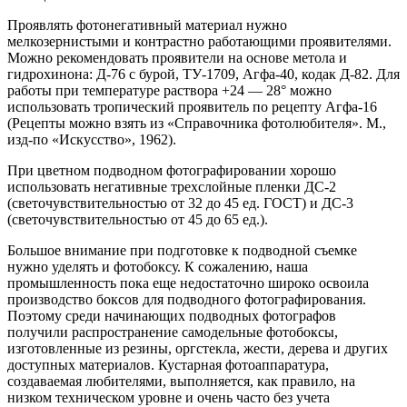
Проявлять фотонегативный материал нужно
мелкозернистыми и контрастно работающими проявителями.
Можно рекомендовать проявители на основе метола и
гидрохинона: Д-76 с бурой, ТУ-1709, Агфа-40, кодак Д-82. Для
работы при температуре раствора +24 — 28° можно
использовать тропический проявитель по рецепту Агфа-16
(Рецепты можно взять из «Справочника фотолюбителя». М.,
изд-по «Искусство», 1962).
При цветном подводном фотографировании хорошо
использовать негативные трехслойные пленки ДС-2
(светочувствительностью от 32 до 45 ед. ГОСТ) и ДС-3
(светочувствительностью от 45 до 65 ед.).
Большое внимание при подготовке к подводной съемке
нужно уделять и фотобоксу. К сожалению, наша
промышленность пока еще недостаточно широко освоила
производство боксов для подводного фотографирования.
Поэтому среди начинающих подводных фотографов
получили распространение самодельные фотобоксы,
изготовленные из резины, оргстекла, жести, дерева и других
доступных материалов. Кустарная фотоаппаратура,
создаваемая любителями, выполняется, как правило, на
низком техническом уровне и очень часто без учета