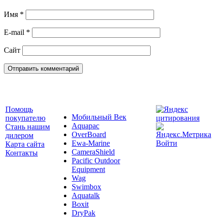
Имя
*
E-mail
*
Сайт
Помощь
Мобильный Век
покупателю
Aquapac
Стань нашим
OverBoard
дилером
Ewa-Marine
Войти
Карта сайта
CameraShield
Контакты
Pacific Outdoor
Equipment
Wag
Swimbox
Aquatalk
Boxit
DryPak