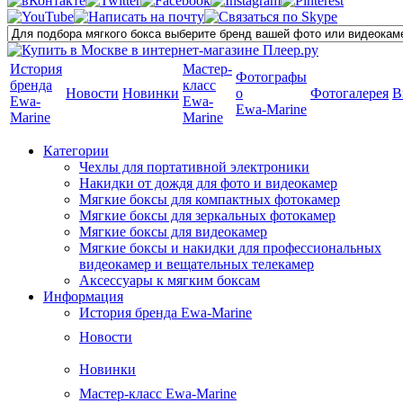
История
Мастер-
Фотографы
бренда
класс
Новости
Новинки
о
Фотогалерея
В
Ewa-
Ewa-
Ewa-Marine
Marine
Marine
Категории
Чехлы для портативной электроники
Накидки от дождя для фото и видеокамер
Мягкие боксы для компактных фотокамер
Мягкие боксы для зеркальных фотокамер
Мягкие боксы для видеокамер
Мягкие боксы и накидки для профессиональных
видеокамер и вещательных телекамер
Аксессуары к мягким боксам
Информация
История бренда Ewa-Marine
Новости
Новинки
Мастер-класс Ewa-Marine