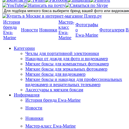
История
Мастер-
Фотографы
бренда
класс
Новости
Новинки
о
Фотогалерея
В
Ewa-
Ewa-
Ewa-Marine
Marine
Marine
Категории
Чехлы для портативной электроники
Накидки от дождя для фото и видеокамер
Мягкие боксы для компактных фотокамер
Мягкие боксы для зеркальных фотокамер
Мягкие боксы для видеокамер
Мягкие боксы и накидки для профессиональных
видеокамер и вещательных телекамер
Аксессуары к мягким боксам
Информация
История бренда Ewa-Marine
Новости
Новинки
Мастер-класс Ewa-Marine