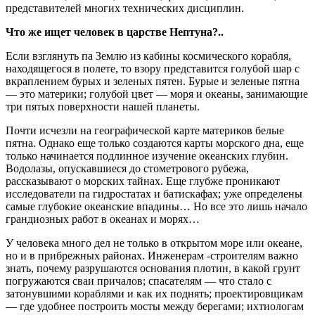
представителей многих технических дисциплин.
Что же ищет человек в царстве Нептуна?..
Если взглянуть па Землю из кабины космического корабля,
находящегося в полете, то взору представится голубой шар с
вкраплением бурых и зеленых пятен. Бурые и зеленые пятна
— это материки; голубой цвет — моря и океаны, занимающие
три пятых поверхности нашей планеты.
Почти исчезли на географической карте материков белые
пятна. Однако еще только создаются карты морского дна, еще
только начинается подлинное изучение океанских глубин.
Водолазы, опускавшиеся до стометрового рубежа,
рассказывают о морских тайнах. Еще глубже проникают
исследователи па гидростатах и батискафах; уже определены
самые глубокие океанские впадины… Но все это лишь начало
грандиозных работ в океанах и морях…
У человека много дел не только в открытом море или океане,
но и в прибрежных районах. Инженерам -строителям важно
знать, почему разрушаются основания плотин, в какой грунт
погружаются сваи причалов; спасателям — что стало с
затонувшими кораблями и как их поднять; проектировщикам
— где удобнее построить мосты между берегами; ихтиологам