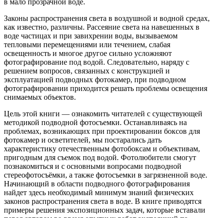
в мало прозрачной воде.
Законы распространения света в воздушной и водной средах,
как известно, различны. Рассеяние света на навешенных в
воде частицах и при завихрении воды, вызываемом
тепловыми перемещениями или течением, слабая
освещенность и многое другое сильно усложняют
фотографирование под водой. Следовательно, наряду с
решением вопросов, связанных с конструкцией и
эксплуатацией подводных фотокамер, при подводном
фотографировании приходится решать проблемы освещения
снимаемых объектов.
Цель этой книги — ознакомить читателей с существующей
методикой подводной фотосъемки. Останавливаясь на
проблемах, возникающих при проектировании боксов для
фотокамер и осветителей, мы постарались дать
характеристику отечественным фотобоксам и объективам,
пригодным для съемок под водой. Фотолюбители смогут
познакомиться и с основными вопросами подводной
стереофотосъёмки, а также фотосъемки в загрязненной воде.
Начинающий в области подводного фотографирования
найдет здесь необходимый минимум знаний физических
законов распространения света в воде. В книге приводятся
примеры решения экспозиционных задач, которые вставали