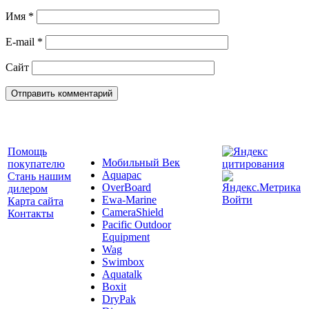
Имя
*
E-mail
*
Сайт
Помощь
Мобильный Век
покупателю
Aquapac
Стань нашим
OverBoard
дилером
Ewa-Marine
Войти
Карта сайта
CameraShield
Контакты
Pacific Outdoor
Equipment
Wag
Swimbox
Aquatalk
Boxit
DryPak