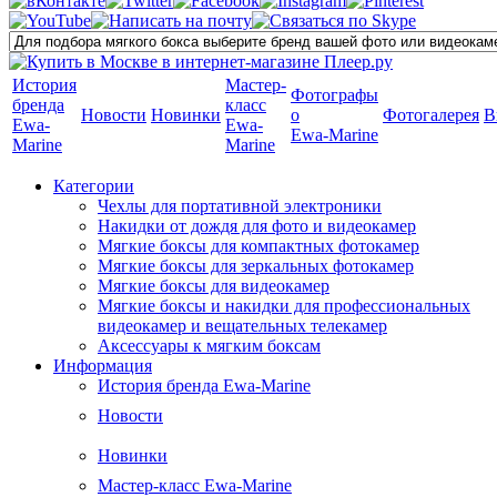
История
Мастер-
Фотографы
бренда
класс
Новости
Новинки
о
Фотогалерея
В
Ewa-
Ewa-
Ewa-Marine
Marine
Marine
Категории
Чехлы для портативной электроники
Накидки от дождя для фото и видеокамер
Мягкие боксы для компактных фотокамер
Мягкие боксы для зеркальных фотокамер
Мягкие боксы для видеокамер
Мягкие боксы и накидки для профессиональных
видеокамер и вещательных телекамер
Аксессуары к мягким боксам
Информация
История бренда Ewa-Marine
Новости
Новинки
Мастер-класс Ewa-Marine