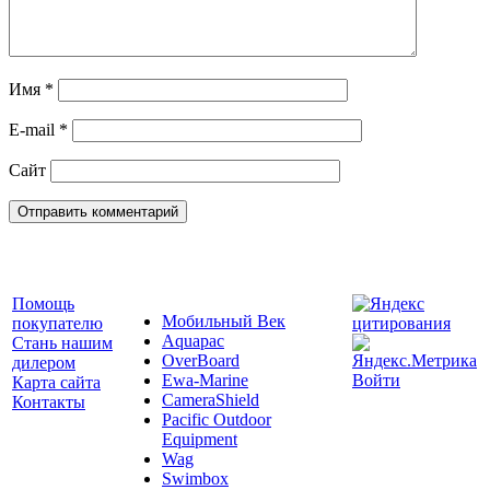
Имя
*
E-mail
*
Сайт
Помощь
Мобильный Век
покупателю
Aquapac
Стань нашим
OverBoard
дилером
Ewa-Marine
Войти
Карта сайта
CameraShield
Контакты
Pacific Outdoor
Equipment
Wag
Swimbox