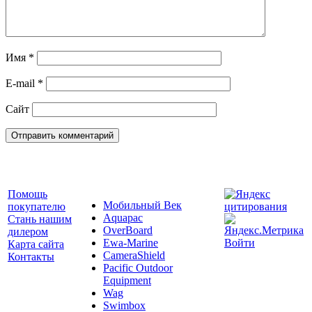
Имя
*
E-mail
*
Сайт
Помощь
Мобильный Век
покупателю
Aquapac
Стань нашим
OverBoard
дилером
Ewa-Marine
Войти
Карта сайта
CameraShield
Контакты
Pacific Outdoor
Equipment
Wag
Swimbox