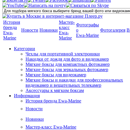
История
Мастер-
Фотографы
бренда
класс
Новости
Новинки
о
Фотогалерея
В
Ewa-
Ewa-
Ewa-Marine
Marine
Marine
Категории
Чехлы для портативной электроники
Накидки от дождя для фото и видеокамер
Мягкие боксы для компактных фотокамер
Мягкие боксы для зеркальных фотокамер
Мягкие боксы для видеокамер
Мягкие боксы и накидки для профессиональных
видеокамер и вещательных телекамер
Аксессуары к мягким боксам
Информация
История бренда Ewa-Marine
Новости
Новинки
Мастер-класс Ewa-Marine