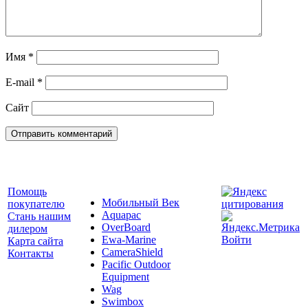
Имя
*
E-mail
*
Сайт
Помощь
Мобильный Век
покупателю
Aquapac
Стань нашим
OverBoard
дилером
Ewa-Marine
Войти
Карта сайта
CameraShield
Контакты
Pacific Outdoor
Equipment
Wag
Swimbox