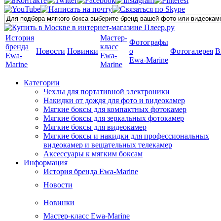
История
Мастер-
Фотографы
бренда
класс
Новости
Новинки
о
Фотогалерея
В
Ewa-
Ewa-
Ewa-Marine
Marine
Marine
Категории
Чехлы для портативной электроники
Накидки от дождя для фото и видеокамер
Мягкие боксы для компактных фотокамер
Мягкие боксы для зеркальных фотокамер
Мягкие боксы для видеокамер
Мягкие боксы и накидки для профессиональных
видеокамер и вещательных телекамер
Аксессуары к мягким боксам
Информация
История бренда Ewa-Marine
Новости
Новинки
Мастер-класс Ewa-Marine