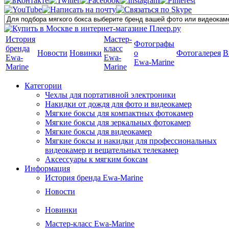
История
Мастер-
Фотографы
бренда
класс
Новости
Новинки
о
Фотогалерея
В
Ewa-
Ewa-
Ewa-Marine
Marine
Marine
Категории
Чехлы для портативной электроники
Накидки от дождя для фото и видеокамер
Мягкие боксы для компактных фотокамер
Мягкие боксы для зеркальных фотокамер
Мягкие боксы для видеокамер
Мягкие боксы и накидки для профессиональных
видеокамер и вещательных телекамер
Аксессуары к мягким боксам
Информация
История бренда Ewa-Marine
Новости
Новинки
Мастер-класс Ewa-Marine