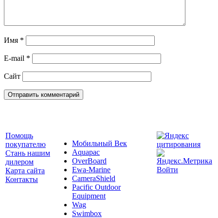
Имя
*
E-mail
*
Сайт
Помощь
Мобильный Век
покупателю
Aquapac
Стань нашим
OverBoard
дилером
Ewa-Marine
Войти
Карта сайта
CameraShield
Контакты
Pacific Outdoor
Equipment
Wag
Swimbox