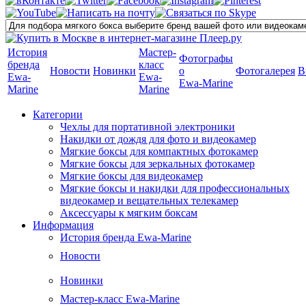
История
Мастер-
Фотографы
бренда
класс
Новости
Новинки
о
Фотогалерея
В
Ewa-
Ewa-
Ewa-Marine
Marine
Marine
Категории
Чехлы для портативной электроники
Накидки от дождя для фото и видеокамер
Мягкие боксы для компактных фотокамер
Мягкие боксы для зеркальных фотокамер
Мягкие боксы для видеокамер
Мягкие боксы и накидки для профессиональных
видеокамер и вещательных телекамер
Аксессуары к мягким боксам
Информация
История бренда Ewa-Marine
Новости
Новинки
Мастер-класс Ewa-Marine