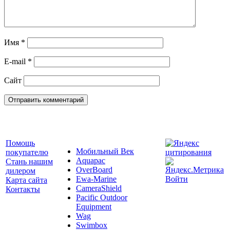
Имя
*
E-mail
*
Сайт
Помощь
Мобильный Век
покупателю
Aquapac
Стань нашим
OverBoard
дилером
Ewa-Marine
Войти
Карта сайта
CameraShield
Контакты
Pacific Outdoor
Equipment
Wag
Swimbox