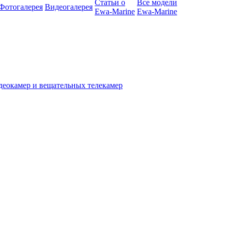
Статьи о
Все модели
Фотогалерея
Видеогалерея
Ewa-Marine
Ewa-Marine
деокамер и вещательных телекамер