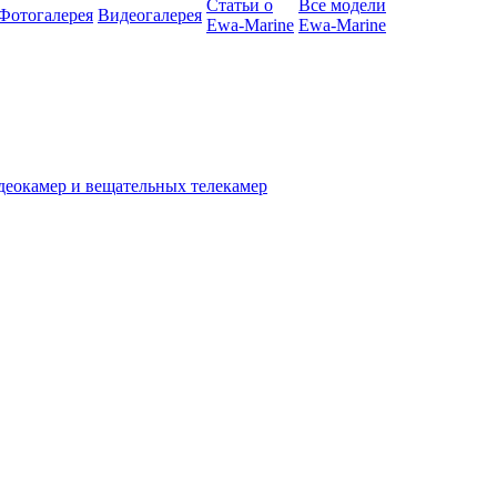
Статьи о
Все модели
Фотогалерея
Видеогалерея
Ewa-Marine
Ewa-Marine
деокамер и вещательных телекамер