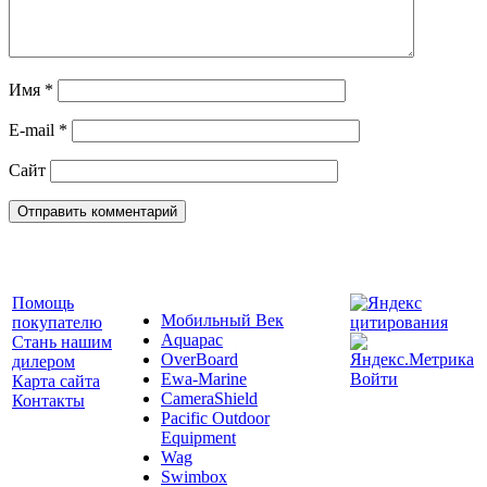
Имя
*
E-mail
*
Сайт
Помощь
Мобильный Век
покупателю
Aquapac
Стань нашим
OverBoard
дилером
Ewa-Marine
Войти
Карта сайта
CameraShield
Контакты
Pacific Outdoor
Equipment
Wag
Swimbox