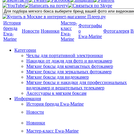
История
Мастер-
Фотографы
бренда
класс
Новости
Новинки
о
Фотогалерея
В
Ewa-
Ewa-
Ewa-Marine
Marine
Marine
Категории
Чехлы для портативной электроники
Накидки от дождя для фото и видеокамер
Мягкие боксы для компактных фотокамер
Мягкие боксы для зеркальных фотокамер
Мягкие боксы для видеокамер
Мягкие боксы и накидки для профессиональных
видеокамер и вещательных телекамер
Аксессуары к мягким боксам
Информация
История бренда Ewa-Marine
Новости
Новинки
Мастер-класс Ewa-Marine