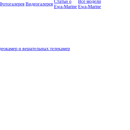
Статьи о
Все модели
Фотогалерея
Видеогалерея
Ewa-Marine
Ewa-Marine
деокамер и вещательных телекамер