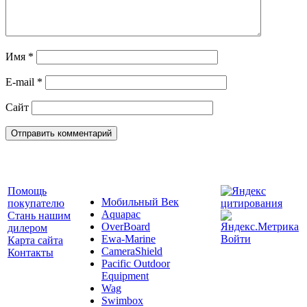
Имя
*
E-mail
*
Сайт
Помощь
Мобильный Век
покупателю
Aquapac
Стань нашим
OverBoard
дилером
Ewa-Marine
Войти
Карта сайта
CameraShield
Контакты
Pacific Outdoor
Equipment
Wag
Swimbox