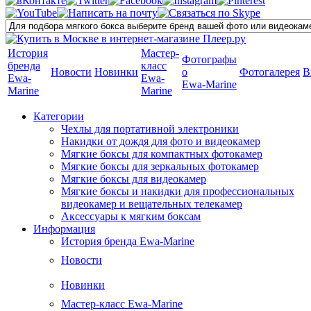
История
Мастер-
Фотографы
бренда
класс
Новости
Новинки
о
Фотогалерея
В
Ewa-
Ewa-
Ewa-Marine
Marine
Marine
Категории
Чехлы для портативной электроники
Накидки от дождя для фото и видеокамер
Мягкие боксы для компактных фотокамер
Мягкие боксы для зеркальных фотокамер
Мягкие боксы для видеокамер
Мягкие боксы и накидки для профессиональных
видеокамер и вещательных телекамер
Аксессуары к мягким боксам
Информация
История бренда Ewa-Marine
Новости
Новинки
Мастер-класс Ewa-Marine