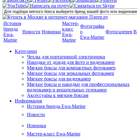
История
Мастер-
Фотографы
бренда
класс
Новости
Новинки
о
Фотогалерея
В
Ewa-
Ewa-
Ewa-Marine
Marine
Marine
Категории
Чехлы для портативной электроники
Накидки от дождя для фото и видеокамер
Мягкие боксы для компактных фотокамер
Мягкие боксы для зеркальных фотокамер
Мягкие боксы для видеокамер
Мягкие боксы и накидки для профессиональных
видеокамер и вещательных телекамер
Аксессуары к мягким боксам
Информация
История бренда Ewa-Marine
Новости
Новинки
Мастер-класс Ewa-Marine