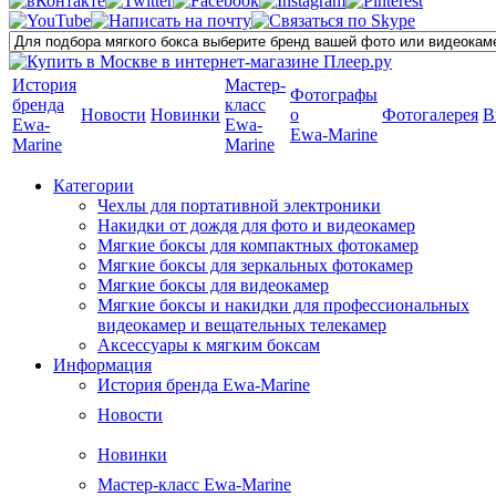
История
Мастер-
Фотографы
бренда
класс
Новости
Новинки
о
Фотогалерея
В
Ewa-
Ewa-
Ewa-Marine
Marine
Marine
Категории
Чехлы для портативной электроники
Накидки от дождя для фото и видеокамер
Мягкие боксы для компактных фотокамер
Мягкие боксы для зеркальных фотокамер
Мягкие боксы для видеокамер
Мягкие боксы и накидки для профессиональных
видеокамер и вещательных телекамер
Аксессуары к мягким боксам
Информация
История бренда Ewa-Marine
Новости
Новинки
Мастер-класс Ewa-Marine