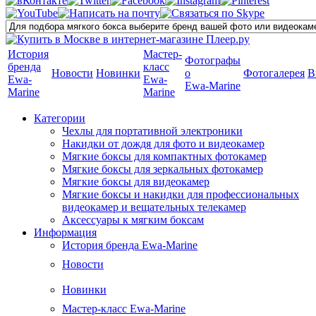
История
Мастер-
Фотографы
бренда
класс
Новости
Новинки
о
Фотогалерея
В
Ewa-
Ewa-
Ewa-Marine
Marine
Marine
Категории
Чехлы для портативной электроники
Накидки от дождя для фото и видеокамер
Мягкие боксы для компактных фотокамер
Мягкие боксы для зеркальных фотокамер
Мягкие боксы для видеокамер
Мягкие боксы и накидки для профессиональных
видеокамер и вещательных телекамер
Аксессуары к мягким боксам
Информация
История бренда Ewa-Marine
Новости
Новинки
Мастер-класс Ewa-Marine