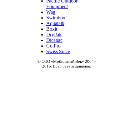
Pacific Outdoor
Equipment
Wag
Swimbox
Aquatalk
Boxit
DryPak
Dicapac
Go Pro
Swiss Spice
© ООО «Мобильный Век» 2004–
2016. Все права защищены.