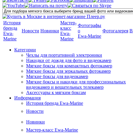
История
Мастер-
Фотографы
бренда
класс
Новости
Новинки
о
Фотогалерея
В
Ewa-
Ewa-
Ewa-Marine
Marine
Marine
Категории
Чехлы для портативной электроники
Накидки от дождя для фото и видеокамер
Мягкие боксы для компактных фотокамер
Мягкие боксы для зеркальных фотокамер
Мягкие боксы для видеокамер
Мягкие боксы и накидки для профессиональных
видеокамер и вещательных телекамер
Аксессуары к мягким боксам
Информация
История бренда Ewa-Marine
Новости
Новинки
Мастер-класс Ewa-Marine