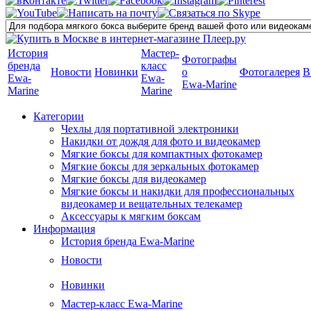
История
Мастер-
Фотографы
бренда
класс
Новости
Новинки
о
Фотогалерея
В
Ewa-
Ewa-
Ewa-Marine
Marine
Marine
Категории
Чехлы для портативной электроники
Накидки от дождя для фото и видеокамер
Мягкие боксы для компактных фотокамер
Мягкие боксы для зеркальных фотокамер
Мягкие боксы для видеокамер
Мягкие боксы и накидки для профессиональных
видеокамер и вещательных телекамер
Аксессуары к мягким боксам
Информация
История бренда Ewa-Marine
Новости
Новинки
Мастер-класс Ewa-Marine