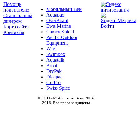
Помощь
Мобильный Век
покупателю
Aquapac
Стань нашим
OverBoard
дилером
Ewa-Marine
Войти
Карта сайта
CameraShield
Контакты
Pacific Outdoor
Equipment
Wag
Swimbox
Aquatalk
Boxit
DryPak
Dicapac
Go Pro
Swiss Spice
© ООО «Мобильный Век» 2004–
2016. Все права защищены.