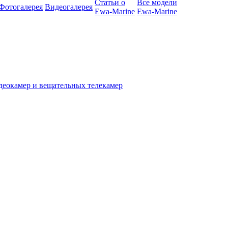
Статьи о
Все модели
Фотогалерея
Видеогалерея
Ewa-Marine
Ewa-Marine
деокамер и вещательных телекамер