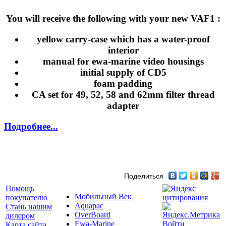
You will receive the following with your new VAF1 :
yellow carry-case which has a water-proof
interior
manual for ewa-marine video housings
initial supply of CD5
foam padding
CA set for 49, 52, 58 and 62mm filter thread
adapter
Подробнее...
Поделиться
Помощь
Мобильный Век
покупателю
Aquapac
Стань нашим
OverBoard
дилером
Ewa-Marine
Войти
Карта сайта