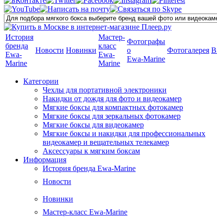
История
Мастер-
Фотографы
бренда
класс
Новости
Новинки
о
Фотогалерея
В
Ewa-
Ewa-
Ewa-Marine
Marine
Marine
Категории
Чехлы для портативной электроники
Накидки от дождя для фото и видеокамер
Мягкие боксы для компактных фотокамер
Мягкие боксы для зеркальных фотокамер
Мягкие боксы для видеокамер
Мягкие боксы и накидки для профессиональных
видеокамер и вещательных телекамер
Аксессуары к мягким боксам
Информация
История бренда Ewa-Marine
Новости
Новинки
Мастер-класс Ewa-Marine