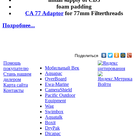
foam padding
CA 77 Adaptor
for 77mm Filterthreads
Подробнее...
Поделиться
Помощь
Мобильный Век
покупателю
Aquapac
Стань нашим
OverBoard
дилером
Ewa-Marine
Войти
Карта сайта
CameraShield
Контакты
Pacific Outdoor
Equipment
Wag
Swimbox
Aquatalk
Boxit
DryPak
Dicapac