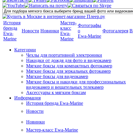
История
Мастер-
Фотографы
бренда
класс
Новости
Новинки
о
Фотогалерея
В
Ewa-
Ewa-
Ewa-Marine
Marine
Marine
Категории
Чехлы для портативной электроники
Накидки от дождя для фото и видеокамер
Мягкие боксы для компактных фотокамер
Мягкие боксы для зеркальных фотокамер
Мягкие боксы для видеокамер
Мягкие боксы и накидки для профессиональных
видеокамер и вещательных телекамер
Аксессуары к мягким боксам
Информация
История бренда Ewa-Marine
Новости
Новинки
Мастер-класс Ewa-Marine