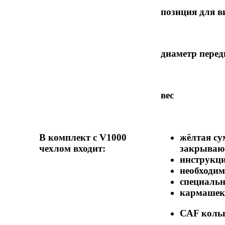
позиция для в
диаметр перед
вес
В комплект с V1000
жёлтая су
чехлом входит:
закрываю
инструкци
необходим
специальн
кармашек 
САF кольц