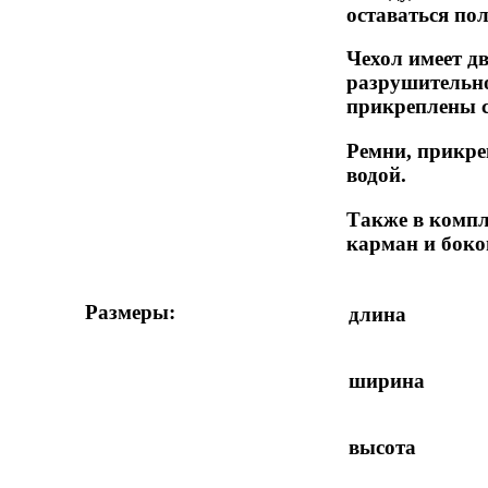
оставаться по
Чехол имеет д
разрушительно
прикреплены 
Ремни, прикре
водой.
Также в компл
карман и бок
Размеры:
длина
ширина
высота