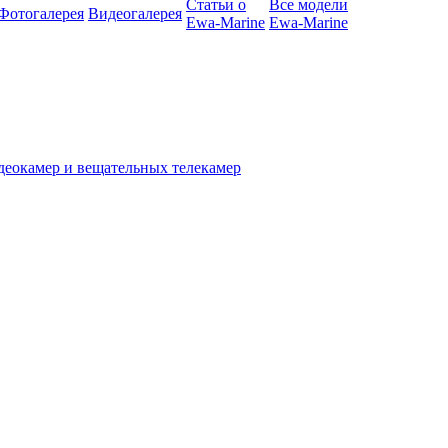
Статьи о
Все модели
Фотогалерея
Видеогалерея
Ewa-Marine
Ewa-Marine
деокамер и вещательных телекамер