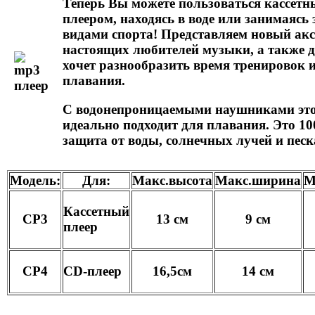
Теперь Вы можете пользоваться кассет
плеером, находясь в воде или занимаясь
видами спорта! Представляем новый акс
настоящих любителей музыки, а также дл
хочет разнообразить время тренировок 
плавания.
С водонепроницаемыми наушниками это
идеально подходит для плавания. Это 1
защита от воды, солнечных лучей и песк
Модель:
Для:
Макс.высота
Макс.ширина
М
Кассетный
CP3
13 см
9 см
плеер
CP4
CD-плеер
16,5см
14 см