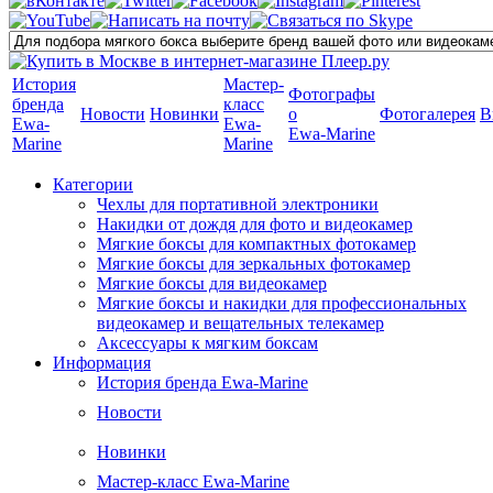
История
Мастер-
Фотографы
бренда
класс
Новости
Новинки
о
Фотогалерея
В
Ewa-
Ewa-
Ewa-Marine
Marine
Marine
Категории
Чехлы для портативной электроники
Накидки от дождя для фото и видеокамер
Мягкие боксы для компактных фотокамер
Мягкие боксы для зеркальных фотокамер
Мягкие боксы для видеокамер
Мягкие боксы и накидки для профессиональных
видеокамер и вещательных телекамер
Аксессуары к мягким боксам
Информация
История бренда Ewa-Marine
Новости
Новинки
Мастер-класс Ewa-Marine