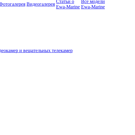
Статьи о
Все модели
Фотогалерея
Видеогалерея
Ewa-Marine
Ewa-Marine
деокамер и вещательных телекамер