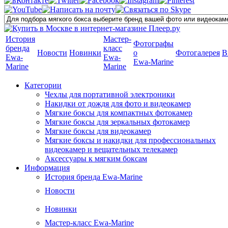
История
Мастер-
Фотографы
бренда
класс
Новости
Новинки
о
Фотогалерея
В
Ewa-
Ewa-
Ewa-Marine
Marine
Marine
Категории
Чехлы для портативной электроники
Накидки от дождя для фото и видеокамер
Мягкие боксы для компактных фотокамер
Мягкие боксы для зеркальных фотокамер
Мягкие боксы для видеокамер
Мягкие боксы и накидки для профессиональных
видеокамер и вещательных телекамер
Аксессуары к мягким боксам
Информация
История бренда Ewa-Marine
Новости
Новинки
Мастер-класс Ewa-Marine