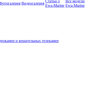
Статьи о
Все модели
Фотогалерея
Видеогалерея
Ewa-Marine
Ewa-Marine
деокамер и вещательных телекамер