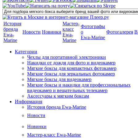
История
Мастер-
Фотографы
бренда
класс
Новости
Новинки
о
Фотогалерея
В
Ewa-
Ewa-
Ewa-Marine
Marine
Marine
Категории
Чехлы для портативной электроники
Накидки от дождя для фото и видеокамер
Мягкие боксы для компактных фотокамер
Мягкие боксы для зеркальных фотокамер
Мягкие боксы для видеокамер
Мягкие боксы и накидки для профессиональных
видеокамер и вещательных телекамер
Аксессуары к мягким боксам
Информация
История бренда Ewa-Marine
Новости
Новинки
Мастер-класс Ewa-Marine