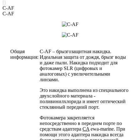
[]
C-AF
C-AF
Общая
C-AF – брызгозащитная накидка.
информация:
Идеальная защита от дождя, брызг воды
и даже пыли. Накидка подходит для
фотокамер SLR (цифровых и
аналоговых) с увеличительными
линзами.
Это накидка выполнена из специального
двухслойного материала -
поливинилхлорида и имеет оптический
стеклянный передний порт.
Фотокамера закрепляется
непосредственно в переднем порте по
средствам адаптера
CA
ewa-marine. При
помощи этого адаптера накидка всегда