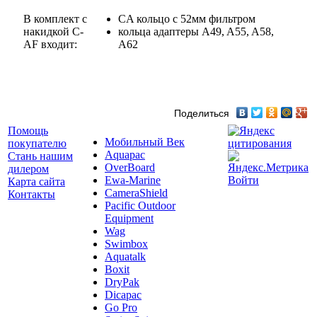
В комплект с
CA кольцо с 52мм фильтром
накидкой C-
кольца адаптеры A49, A55, A58,
AF входит:
A62
Поделиться
Помощь
Мобильный Век
покупателю
Aquapac
Стань нашим
OverBoard
дилером
Ewa-Marine
Войти
Карта сайта
CameraShield
Контакты
Pacific Outdoor
Equipment
Wag
Swimbox
Aquatalk
Boxit
DryPak
Dicapac
Go Pro