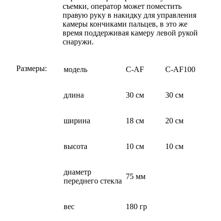
съемки, оператор может поместить
правую руку в накидку для управления
камеры кончиками пальцев, в это же
время поддерживая камеру левой рукой
снаружи.
Размеры:
модель
C-AF
C-AF100
длина
30 см
30 см
ширина
18 см
20 см
высота
10 см
10 см
диаметр
75 мм
переднего стекла
вес
180 гр