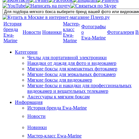
История
Мастер-
Фотографы
бренда
класс
Новости
Новинки
о
Фотогалерея
В
Ewa-
Ewa-
Ewa-Marine
Marine
Marine
Категории
Чехлы для портативной электроники
Накидки от дождя для фото и видеокамер
Мягкие боксы для компактных фотокамер
Мягкие боксы для зеркальных фотокамер
Мягкие боксы для видеокамер
Мягкие боксы и накидки для профессиональных
видеокамер и вещательных телекамер
Аксессуары к мягким боксам
Информация
История бренда Ewa-Marine
Новости
Новинки
Мастер-класс Ewa-Marine