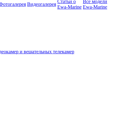
Статьи о
Все модели
Фотогалерея
Видеогалерея
Ewa-Marine
Ewa-Marine
деокамер и вещательных телекамер