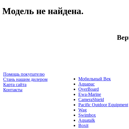
Модель не найдена.
Вер
Помощь покупателю
Мобильный Век
Стань нашим дилером
Aquapac
Карта сайта
OverBoard
Контакты
Ewa-Marine
CameraShield
Pacific Outdoor Equipment
Wag
Swimbox
Aquatalk
Boxit