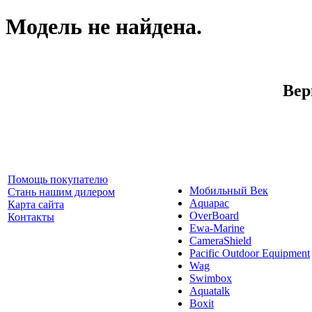
Модель не найдена.
Вер
Помощь покупателю
Мобильный Век
Стань нашим дилером
Aquapac
Карта сайта
OverBoard
Контакты
Ewa-Marine
CameraShield
Pacific Outdoor Equipment
Wag
Swimbox
Aquatalk
Boxit