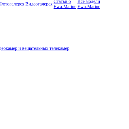
Статьи о
Все модели
Фотогалерея
Видеогалерея
Ewa-Marine
Ewa-Marine
деокамер и вещательных телекамер