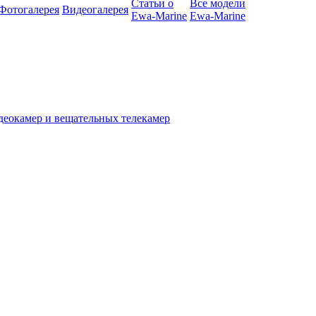
Статьи о
Все модели
Фотогалерея
Видеогалерея
Ewa-Marine
Ewa-Marine
деокамер и вещательных телекамер