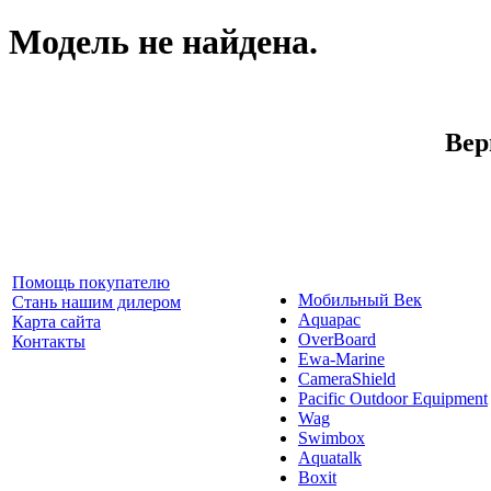
Модель не найдена.
Вер
Помощь покупателю
Мобильный Век
Стань нашим дилером
Aquapac
Карта сайта
OverBoard
Контакты
Ewa-Marine
CameraShield
Pacific Outdoor Equipment
Wag
Swimbox
Aquatalk
Boxit