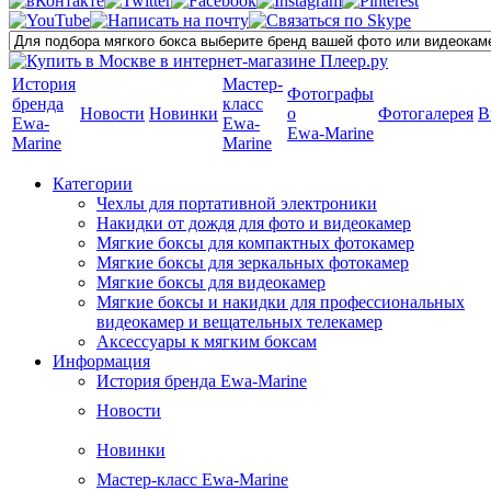
История
Мастер-
Фотографы
бренда
класс
Новости
Новинки
о
Фотогалерея
В
Ewa-
Ewa-
Ewa-Marine
Marine
Marine
Категории
Чехлы для портативной электроники
Накидки от дождя для фото и видеокамер
Мягкие боксы для компактных фотокамер
Мягкие боксы для зеркальных фотокамер
Мягкие боксы для видеокамер
Мягкие боксы и накидки для профессиональных
видеокамер и вещательных телекамер
Аксессуары к мягким боксам
Информация
История бренда Ewa-Marine
Новости
Новинки
Мастер-класс Ewa-Marine