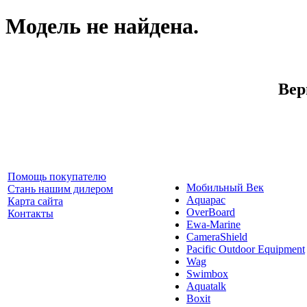
Модель не найдена.
Вер
Помощь покупателю
Мобильный Век
Стань нашим дилером
Aquapac
Карта сайта
OverBoard
Контакты
Ewa-Marine
CameraShield
Pacific Outdoor Equipment
Wag
Swimbox
Aquatalk
Boxit