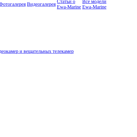
Статьи о
Все модели
Фотогалерея
Видеогалерея
Ewa-Marine
Ewa-Marine
деокамер и вещательных телекамер