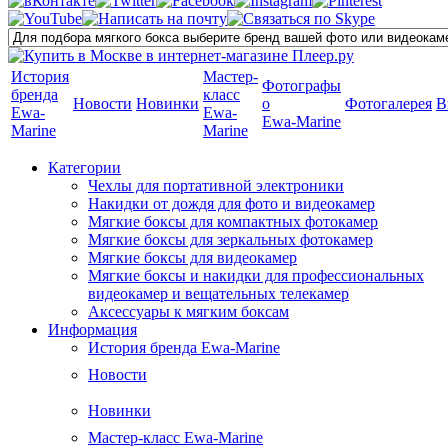
История
Мастер-
Фотографы
бренда
класс
Новости
Новинки
о
Фотогалерея
В
Ewa-
Ewa-
Ewa-Marine
Marine
Marine
Категории
Чехлы для портативной электроники
Накидки от дождя для фото и видеокамер
Мягкие боксы для компактных фотокамер
Мягкие боксы для зеркальных фотокамер
Мягкие боксы для видеокамер
Мягкие боксы и накидки для профессиональных
видеокамер и вещательных телекамер
Аксессуары к мягким боксам
Информация
История бренда Ewa-Marine
Новости
Новинки
Мастер-класс Ewa-Marine