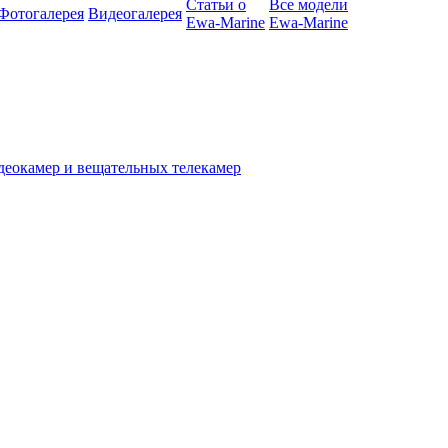
Статьи о
Все модели
Фотогалерея
Видеогалерея
Ewa-Marine
Ewa-Marine
деокамер и вещательных телекамер