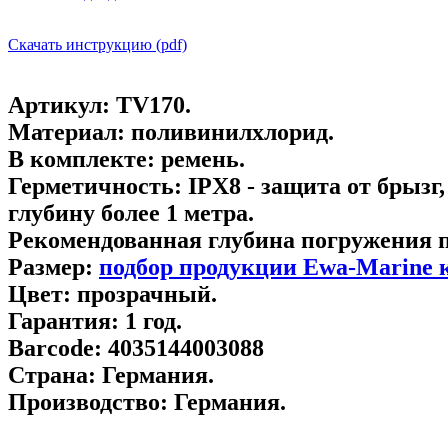
Скачать инструкцию (pdf)
Артикул:
TV170.
Материал:
поливинилхлорид.
В комплекте:
ремень.
Герметичность:
IPХ8 - защита от брызг,
глубину более 1 метра.
Рекомендованная глубина погружения 
Размер:
подбор продукции Ewa-Marine к
Цвет:
прозрачный.
Гарантия:
1 год.
Barcode:
4035144003088
Страна:
Германия.
Производство:
Германия.