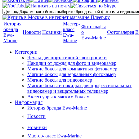
История
Мастер-
Фотографы
бренда
класс
Новости
Новинки
о
Фотогалерея
В
Ewa-
Ewa-
Ewa-Marine
Marine
Marine
Категории
Чехлы для портативной электроники
Накидки от дождя для фото и видеокамер
Мягкие боксы для компактных фотокамер
Мягкие боксы для зеркальных фотокамер
Мягкие боксы для видеокамер
Мягкие боксы и накидки для профессиональных
видеокамер и вещательных телекамер
Аксессуары к мягким боксам
Информация
История бренда Ewa-Marine
Новости
Новинки
Мастер-класс Ewa-Marine