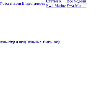
Статьи о
Все модели
Фотогалерея
Видеогалерея
Ewa-Marine
Ewa-Marine
деокамер и вещательных телекамер