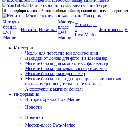
История
Мастер-
Фотографы
бренда
класс
Новости
Новинки
о
Фотогалерея
В
Ewa-
Ewa-
Ewa-Marine
Marine
Marine
Категории
Чехлы для портативной электроники
Накидки от дождя для фото и видеокамер
Мягкие боксы для компактных фотокамер
Мягкие боксы для зеркальных фотокамер
Мягкие боксы для видеокамер
Мягкие боксы и накидки для профессиональных
видеокамер и вещательных телекамер
Аксессуары к мягким боксам
Информация
История бренда Ewa-Marine
Новости
Новинки
Мастер-класс Ewa-Marine