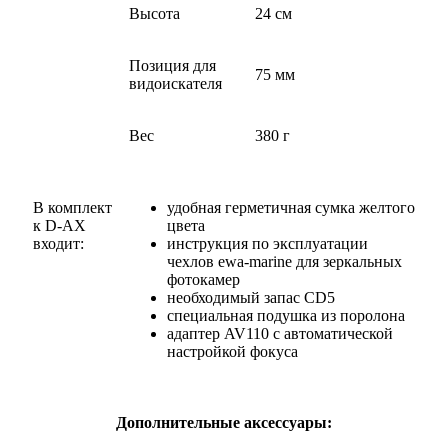
Высота
24 см
Позиция для
75 мм
видоискателя
Вес
380 г
В комплект
удобная герметичная сумка желтого
к D-AX
цвета
входит:
инструкция по эксплуатации
чехлов ewa-marine для зеркальных
фотокамер
необходимый запас CD5
специальная подушка из поролона
адаптер AV110 с автоматической
настройкой фокуса
Дополнительные аксессуары: