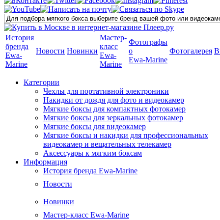
История
Мастер-
Фотографы
бренда
класс
Новости
Новинки
о
Фотогалерея
В
Ewa-
Ewa-
Ewa-Marine
Marine
Marine
Категории
Чехлы для портативной электроники
Накидки от дождя для фото и видеокамер
Мягкие боксы для компактных фотокамер
Мягкие боксы для зеркальных фотокамер
Мягкие боксы для видеокамер
Мягкие боксы и накидки для профессиональных
видеокамер и вещательных телекамер
Аксессуары к мягким боксам
Информация
История бренда Ewa-Marine
Новости
Новинки
Мастер-класс Ewa-Marine