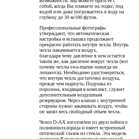
возможности. Вы можете брать ее с
собой, когда Вы плаваете на лодке, под
водой или даже погружаетесь в воду на
глубину до 30 м/100 футов.
Профессиональные фотографы
утверждают, что автоматическая
настройка и вспышка продолжают
прекрасно работать внутри чехла. Внутрь
чехла накачивается воздух,
благодаря чему давление в нем остается
таким же, как давление вокруг чехла (вот
почему чехлы ewa-marine никогда не
лопаются). Необходимо удостовериться,
что внутри чехла достаточно воздуха,
прежде чем нырнуть. Подушка из
поролона, входящая в комплект, служит
дополнительным воздушным
резервуаром. Через клапан с внутренней
стороны нужно закачивать воздух, чтобы
он занял весь свободный объем чехла.
Чехол D-AX изготовлен из двухслойного
поливинилхлорида и имеет встроенный
оптический глазок из стекла. Эта модель
позволит Вам пользоваться зеркальной