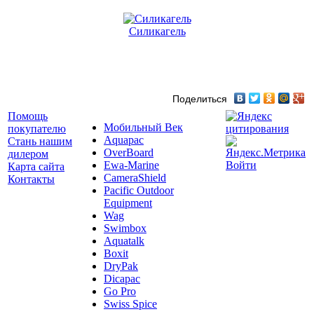
Силикагель
Поделиться
Помощь
Мобильный Век
покупателю
Aquapac
Стань нашим
OverBoard
дилером
Ewa-Marine
Войти
Карта сайта
CameraShield
Контакты
Pacific Outdoor
Equipment
Wag
Swimbox
Aquatalk
Boxit
DryPak
Dicapac
Go Pro
Swiss Spice